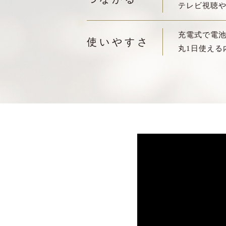
テレビ視聴
充電式で電
使いやすさ
丸1日使える