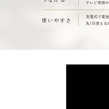
テレビ視聴
充電式で電
使いやすさ
丸1日使える