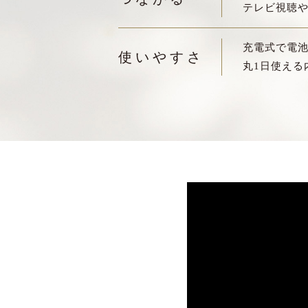
テレビ視聴
充電式で電
使いやすさ
丸1日使える